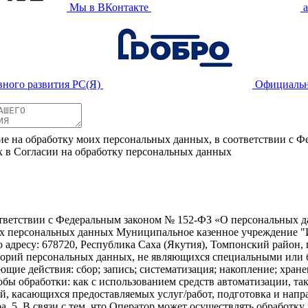
Мы в ВКонтакте
вного развития РС(Я)
Официальн
ие на обработку моих персональных данных, в соответствии с Ф
х в Согласии на обработку персональных данных
ветствии с Федеральным законом № 152-ФЗ «О персональных дан
оих персональных данных Муниципальное казенное учреждение "
дресу: 678720, Республика Саха (Якутия), Томпонский район, п. Х
тегорий персональных данных, не являющихся специальными или
ющие действия: сбор; запись; систематизация; накопление; хране
бы обработки: как с использованием средств автоматизации, так
ий, касающихся предоставляемых услуг/работ, подготовка и напр
а. 5. В связи с тем, что Оператор может осуществлять обрабо