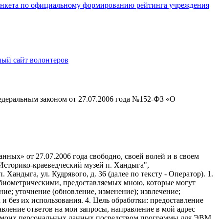
анкета по официальному формированию рейтинга учреждения
ый сайт волонтеров
едеральным законом от 27.07.2006 года №152-ФЗ «О
ных» от 27.07.2006 года свободно, своей волей и в своем
Историко-краеведческий музей п. Хандыга",
андыга, ул. Кудрявого, д. 36 (далее по тексту - Оператор). 1.
 биометрическими, предоставляемых мною, которые могут
ние; уточнение (обновление, изменение); извлечение;
 и без их использования. 4. Цель обработки: предоставление
авление ответов на мои запросы, направление в мой адрес
тку моих персональных данных посредством программы для ЭВМ